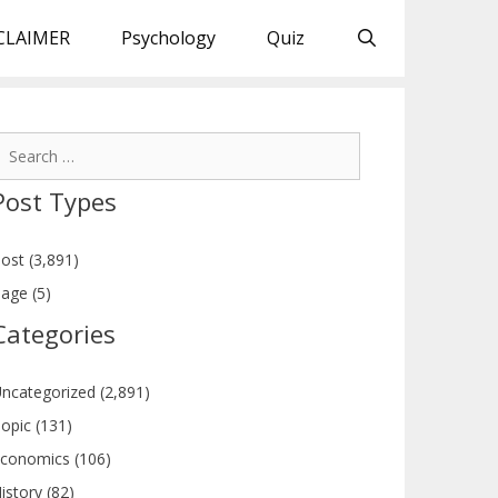
CLAIMER
Psychology
Quiz
earch
or:
Post Types
ost (3,891)
age (5)
Categories
ncategorized (2,891)
opic (131)
conomics (106)
istory (82)