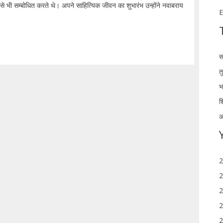
े भी सम्बोधित करते थे। अपने साहित्यिक जीवन का शुभारंभ उन्होंने नवाबराय
E
स
त
भ
श
आ
2
2
2
2
2