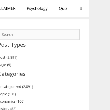
CLAIMER
Psychology
Quiz
earch
or:
Post Types
ost (3,891)
age (5)
Categories
ncategorized (2,891)
opic (131)
conomics (106)
istory (82)