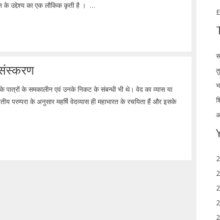
ापन के उद्देश्य का एक लौकिक कृती है । …
E
स
 संस्करण
त
भ
के पात्रों के समकालीन एवं उनके निकट के संबन्धी भी थे। वेद का व्यास या
श
य परम्परा के अनुसार महर्षि वेदव्यास ही महाभारत के रचयिता हैं और इसके
आ
2
2
2
2
2