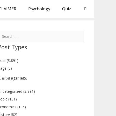
CLAIMER
Psychology
Quiz
earch
or:
Post Types
ost (3,891)
age (5)
Categories
ncategorized (2,891)
opic (131)
conomics (106)
istory (82)