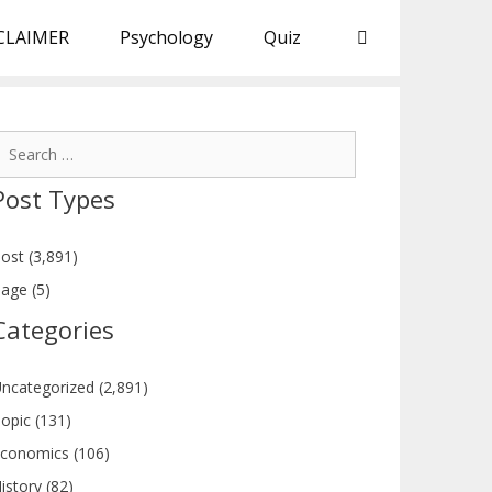
CLAIMER
Psychology
Quiz
earch
or:
Post Types
ost (3,891)
age (5)
Categories
ncategorized (2,891)
opic (131)
conomics (106)
istory (82)