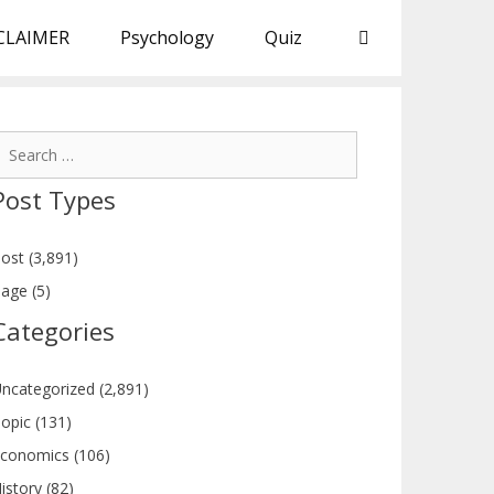
CLAIMER
Psychology
Quiz
earch
or:
Post Types
ost (3,891)
age (5)
Categories
ncategorized (2,891)
opic (131)
conomics (106)
istory (82)