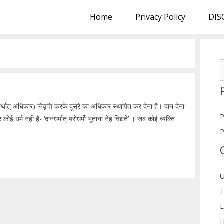
Home
Privacy Policy
DIS
S
f
(अर्थात् अधिकार) निवृत्ति करके दूसरे का अधिकार स्थापित कर देना है। दान देना
P
ोई धर्म नही है- ‘दानधर्मात् परोधर्मो भूतानां नेह विद्यते’ । जब कोई व्यक्ति
P
U
T
E
H