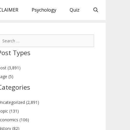
CLAIMER
Psychology
Quiz
earch
or:
Post Types
ost (3,891)
age (5)
Categories
ncategorized (2,891)
opic (131)
conomics (106)
istory (82)