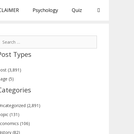
CLAIMER
Psychology
Quiz
earch
or:
Post Types
ost (3,891)
age (5)
Categories
ncategorized (2,891)
opic (131)
conomics (106)
istory (82)