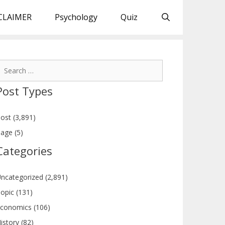
CLAIMER
Psychology
Quiz
earch
or:
Post Types
ost (3,891)
age (5)
Categories
ncategorized (2,891)
opic (131)
conomics (106)
istory (82)