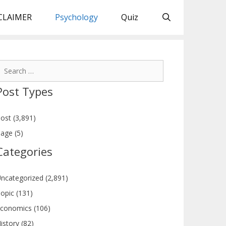
CLAIMER
Psychology
Quiz
earch
or:
Post Types
ost (3,891)
age (5)
Categories
ncategorized (2,891)
opic (131)
conomics (106)
istory (82)