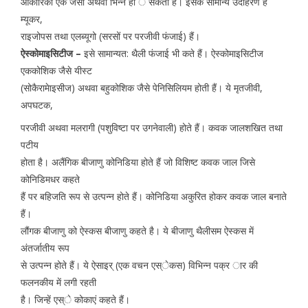
आकारिकी एक जैसी अथवा भिन्न हा े सकती हैं। इसके सामान्य उदाहरण हैं
म्यूकर,
राइजोपस तथा एलब्यूगो (सरसों पर परजीवी फंजाई) हैं।
ऐस्कोमाइसिटीज –
इसे सामान्यत: थैली फंजाई भी कते हैं। ऐस्कोमाइसिटीज
एककोशिक जैसे यीस्ट
(सोकैरामेाइसीज) अथवा बहुकोशिक जैसे पेनिसिलियम होती हैं। ये मृतजीवी,
अपघटक,
परजीवी अथवा मलरागी (पशुविष्टा पर उगनेवाली) होते हैं। कवक जालशखित तथा
पटीय
होता है। अलैंगिक बीजाणु कोनिडिया होते हैं जो विशिष्ट कवक जाल जिसे
कोनिडिमधर कहते
हैं पर बहिजति रूप से उत्पन्न होते हैं। कोनिडिया अकुरित होकर कवक जाल बनाते
हैं।
लौंगक बीजाणु को ऐस्कस बीजाणु कहते है। ये बीजाणु थैलीसम ऐस्कस में
अंतर्जातीय रूप
से उत्पन्न होते हैं। ये ऐसाइर् (एक वचन एस्ेकस) विभिन्न पक्र ार की
फलनकीय में लगी रहती
है। जिन्हें एस्े कोकाएं कहते हैं।