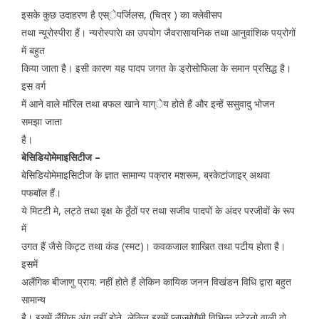
इसके कुछ उदाहरण है एस्ेपर्जिलस, (चित्र ) का क्लेवीसप
तथा न्यूरोस्पीरा हैं। न्यरोस्पारेा का उपयोग जैवरासायनिक तथा आनुवांशिक पय्रोगों
में बहुत
किया जाता है। इसी कारण यह पादप जगत के ड्रोसोफिला के समान प्रसिद्ध है।
इस वर्ग
में आने वाले मॉरिल तथा बफल खाने याग्ेय होते हैं और इन्हें ससुवादु भोजन
समझा जाता
है।
बेसिडियोमेमाइसिटीज –
बेसिडियोमेमाइसिटीज के ज्ञात सामान्य पक्रार मशरूम, ब्रकेटांजाइर् अथवा
पफबॉल हैं।
ये मिटटी मे, लट्ठे तथा वृक्ष के ठूँठों पर तथा सजीव पादपों के अंदर परजीवाें के रूप
में
उगत हैं जैसे किट्ट तथा कंड (स्मट)। कवकजाल शाखित तथा पटीय होता है।
इसमें
अलैंगिक बीजाणु प्राय: नहीं होते हैं लेकिन कायिक जनन विखंडन विधि द्वारा बहुत
सामान्य
है। इसमें लैंगिक अंग नहीं होते, लेकिन इसमें प्लाज्मोगैमी विभिन्न स्टे्रनो वाली दो