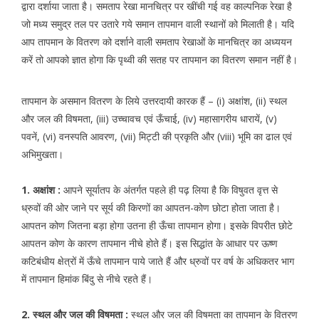
द्वारा दर्शाया जाता है। समताप रेखा मानचित्र पर खींची गई वह काल्पनिक रेखा है
जो मध्य समुद्र तल पर उतारे गये समान तापमान वाली स्थानों को मिलाती है। यदि
आप तापमान के वितरण को दर्शाने वाली समताप रेखाओं के मानचित्र का अध्ययन
करें तो आपको ज्ञात होगा कि पृथ्वी की सतह पर तापमान का वितरण समान नहीं है।
तापमान के असमान वितरण के लिये उत्तरदायी कारक हैं – (i) अक्षांश, (ii) स्थल
और जल की विषमता, (iii) उच्चावच एवं ऊँचाई, (iv) महासागरीय धारायें, (v)
पवनें, (vi) वनस्पति आवरण, (vii) मिट्टी की प्रकृति और (viii) भूमि का ढाल एवं
अभिमुखता।
1. अक्षांश :
आपने सूर्यातप के अंतर्गत पहले ही पढ़ लिया है कि विषुवत वृत्त से
ध्रुवों की ओर जाने पर सूर्य की किरणों का आपतन-कोण छोटा होता जाता है।
आपतन कोण जितना बड़ा होगा उतना ही ऊँचा तापमान होगा। इसके विपरीत छोटे
आपतन कोण के कारण तापमान नीचे होते हैं। इस सिद्धांत के आधार पर ऊष्ण
कटिबंधीय क्षेत्रों में ऊँचे तापमान पाये जाते हैं और ध्रुवों पर वर्ष के अधिकतर भाग
में तापमान हिमांक बिंदु से नीचे रहते हैं।
2. स्थल और जल की विषमता :
स्थल और जल की विषमता का तापमान के वितरण