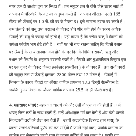
नगर एक ही अक्षांश वृत्त पर स्थित हैं। हम समुद्र तल से जैसे-जैसे ऊपर जाते हैं
तापमान में धीरे-धीरे गिरावट का अनुभव करते हैं। तापमान औसतन प्रति 165
मीटर की ऊँचाई पर 1.0 सें. की दर से गिरता है। इसे सामान्य ह्रास दर कहते हैं।
कम ऊँचाई की वायु तप्त धरातल के निकट होने और घनी होने के कारण अधिक
ऊँचाई की वायु से ज्यादा गर्म होती है। यही कारण है कि ग्रीष्म ऋतु में मैदानों की
अपेक्षा पर्वतीय भाग ठंडे होते हैं । यहाँ यह भी याद रखना चाहिए कि किसी स्थान
पर ऊँचाई के साथ तापमान कम होने की दर दिन के विभिन्न समयों, ऋतु और
स्थान की स्थिति के अनुसार बदलती रहती है। क्विटो और गुआयक्विल विषुवत वृत्त
पर एक दूसरे के निकट स्थित इक्वेडोर (अमरीका ) के दो नगर हैं। इन दोनों नगरों
की समुद्र तल से ऊँचाई क्रमश: 2800 मीटर तथा 12 मीटर है। ऊँचाई में
भिन्नता के कारण क्विटो का औसत वार्षिक तापमान 13.3 डिग्री सेल्सीयस है;
जबकि गुआयाक्विल का औसत वार्षिक तापमान 25.5 डिग्री सेल्सीयस है।
4. महासागर धाराएं :
महासागर धारायें गर्म और ठंडी दो प्रकार की होती हैं। गर्म
धाराएं जिन तटों के साथ बहती हैं, उन्हें अपेक्षाकृत गर्म कर देती हैं और ठंडी धारायें
निकटवर्ती तटों को ठंडा बना देती हैं। उत्तरी अटलांटिक ड्रिफ्ट (गर्म धारा) के
कारण उत्तरी-पश्चिमी यूरोप का तट सर्दियों में जमने नहीं पाता, जबकि कनाडा का
क्यूबेक तट लेब्राडोर ठण्डी धारा के कारण सर्दियों में जम जाता है। यद्यपि यह