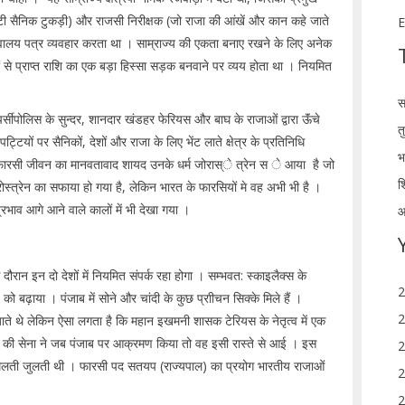
ी सैनिक टुकड़ी) और राजसी निरीक्षक (जो राजा की आंखें और कान कहे जाते
E
चिवालय पत्र व्यवहार करता था । साम्राज्य की एकता बनाए रखने के लिए अनेक
से प्राप्त राशि का एक बड़ा हिस्सा सड़क बनवाने पर व्यय होता था । नियमित
स
र्सीपोलिस के सुन्दर, शानदार खंडहर फेरियस और बाघ के राजाओं द्वारा ऊॅंचे
त
ट्टियों पर सैनिकों, देशों और राजा के लिए भेंट लाते क्षेत्र के प्रतिनिधि
भ
 । फारसी जीवन का मानवतावाद शायद उनके धर्म जोरास्े त्रेन स े आया है जो
श
 जोरोस्त्रेन का सफाया हो गया है, लेकिन भारत के फारसियों मे वह अभी भी है ।
भाव आगे आने वाले कालों में भी देखा गया ।
आ
ौरान इन दो देशों में नियमित संपर्क रहा होगा । सम्भवत: स्काइलैक्स के
2
 बढ़ाया । पंजाब में सोने और चांदी के कुछ प्राीचन सिक्के मिले हैं ।
2
ये जाते थे लेकिन ऐसा लगता है कि महान इखमनी शासक टेरियस के नेतृत्व में एक
ंदर की सेना ने जब पंजाब पर आक्रमण किया तो वह इसी रास्ते से आई । इस
2
मिलती जुलती थी । फारसी पद सतयप (राज्यपाल) का प्रयोग भारतीय राजाओं
2
2