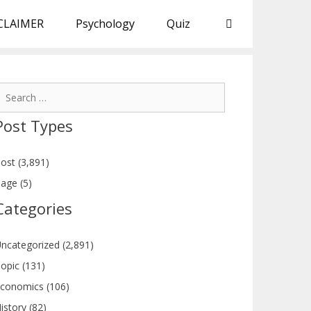
CLAIMER
Psychology
Quiz
earch
or:
Post Types
ost (3,891)
age (5)
Categories
ncategorized (2,891)
opic (131)
conomics (106)
istory (82)