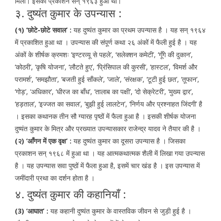
मिली। इसका प्रकाशन सन् १९६३ हुआ था।
३. दुष्यंत कुमार के उपन्यास :
(१) ‘छोटे-छोटे सवाल’ :
यह दुष्यंत कुमार का प्रथम उपन्यास है । यह सन् १९६४
में प्रकाशित हुआ था । उपन्यास की संपूर्ण कथा २६ अंकों में फैली हुई है । यह
अंकों के शीर्षक क्रमशः ‘इण्टरव्यू से पहले’, ‘सलेक्शन कमेटी’, ‘गूँगे की दुकान’,
‘कोठरी’, ‘कृषि योजना’, ‘लौटते हुए’, ‘प्रिंसिपाल की कुरसी’, ‘हास्टल’, ‘विमर्श और
परामर्श’, ‘समझौता’, ‘बजती हुई साँकले’, ‘जाले’, ‘संरक्षक’, ‘टूटी हुई छत’, ‘तूफान’,
‘गोड़’, ‘अधिकार’, ‘धीरज का बाँध’, ‘तालाब का पक्षी’, ‘दो सेक्रेटरी’, ‘मुख्य द्वार’,
‘हड़ताल’, ‘इज्जत का सवाल’, ‘बुझी हुई लालटेन’, ‘निर्णय और प्रश्नाहत जिंदगी’ है
। इसका कथानक तीन सौ ग्यारह पृष्ठों में फैला हुआ है । इसकी शीर्षक योजना
दुष्यंत कुमार के मित्र और प्रख्यात उपन्यासकार राजेन्द्र यादव ने तैयार की है ।
(२) ‘आँगन में एक वृक्ष’ :
यह दुष्यंत कुमार का दूसरा उपन्यास है । जिसका
प्रकाशन सन् १९६८ में हुआ था । यह आत्मकथात्मक शैली में लिखा गया उपन्यास
है । यह उपन्यास सवा पुष्ठों में फैला हुआ है, इसमें चार खंड है । इस उपन्यास में
जमींदारी प्रथा का दर्शन होता है ।
४. दुष्यंत कुमार की कहानियाँ :
(3) ‘आघात’ :
यह कहानी दुष्यंत कुमार के वास्तविक जीवन से जुड़ी हुई है ।