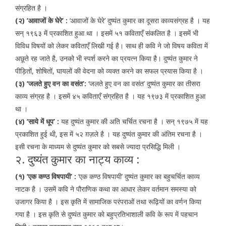
संग्रहित है ।
(२) ‘आवाजों के घेरे’ :
‘आवाजों के घेरे’ दुष्यंत कुमार का दूसरा काव्यसंग्रह है । यह
सन् १९६३ में प्रकाशित हुआ था । इसमें ५१ कविताएँ संकलित है । इसमें भी
विविध विषयों को लेकर कविताएँ लिखी गई है। साथ ही कवि ने जो विषय कविता में
अछूते रह जाते है, उनको भी स्पर्श करने का प्रयत्न किया है। दुष्यंत कुमार ने
पीड़ितों, शोषितों, घायलों की वेदना को व्यक्त करने का सफल प्रयास किया है ।
(३) ‘जलते हुए वन का वसंत’:
‘जलते हुए वन का वसंत’ दुष्यंत कुमार का तीसरा
काव्य संग्रह है । इसमें ४५ कविताएँ संग्रहित है । यह १९७३ में प्रकाशित हुआ
था ।
(४) ‘साये में धूप’ :
यह दुष्यंत कुमार की अति चर्चित रचना है । सन् १९७५ में यह
प्रकाशित हुई थी, इस में ५२ ग़ज़ले है । यह दुष्यंत कुमार की अंतिम रचना है ।
इसी रचना के माध्यम से दुष्यंत कुमार को सबसे ज्यादा प्रसिद्धि मिली ।
२. दुष्यंत कुमार का नाट्य काव्य :
(१) ‘एक कण्ठ विषपायी’ :
‘एक कण्ठ विषपायी’ दुष्यंत कुमार का बहुचर्चित काव्य
नाटक है । उसमें कवि ने पौराणिक कथा का आधार लेकर वर्तमान समस्या को
उजागर किया है । इस कृति में सामाजिक परंपराओं तथा रूढ़ियों का वर्णन किया
गया है । इस कृति से दुष्यंत कुमार को बहुप्रतिभाशाली कवि के रूप में पहचान