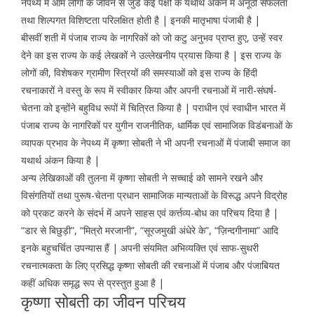
नेपथ्य में आम लोगों के जीवन से जुडे कई पक्षों के यथार्थ अंकन में अनूठी सफलता
तथा शिल्पगत विशिष्टता परिलक्षित होती है | इनकी मातृभाषा पंजाबी है |
बीसवीं शती में पंजाब राज्य के नागरिकों को जो कटु अनुभव प्राप्त हुए, उन्हें स्वर
देने का इस राज्य के कई लेखकों ने उल्लेखनीय प्रयास किया है | इस राज्य के
लोगों की, विशेषकर ग्रामीण स्त्रियों की समस्याओं को इस राज्य के हिंदी
रचनाकारों ने वस्तु के रूप में स्वीकार किया और अपनी रचनाओं में नारी-संघर्ष-
चेतना को इन्होंने बहुविध रूपों में चित्रित किया है | पराधीन एवं स्वाधीन भारत में
पंजाब राज्य के नागरिकों पर युगीन राजनीतिक, धार्मिक एवं सामाजिक विडंबनाओं के
व्यापक प्रभाव के नेपथ्य में कृष्णा सोबती ने भी अपनी रचनाओं में पंजाबी समाज का
यथार्थ अंकन किया है |
अन्य लेखिकाओं की तुलना में कृष्णा सोबती ने सच्चाई को सामने रखने और
विसंगतियों तथा पुरूष-चेतना प्रधान सामाजिक मान्यताओं के विरूद्ध अपने विद्रोह
को प्रकट करने के संदर्भ में अपने साहस एवं कर्त्तव्य-बोध का परिचय दिया है |
“डार से बिछुड़ी”, “मित्रो मरजानी”, “सूरजमुखी अंधेरे के”, “ज़िन्दगीनामा” आदि
इनके बहुचर्चित उपन्यास हैं | अपनी संयमित अभिव्यक्ति एवं साफ-सुथरी
रचनात्मकता के लिए प्रसिद्ध कृष्णा सोबती की रचनाओं में पंजाब और पंजाबियत
कहीं अधिक समृद्ध रूप से प्रस्तुत हुआ है |
कृष्णा सोबती का जीवन परिचय